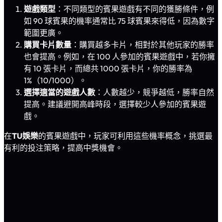
遊戲類型
：不同類型的賓果遊戲有不同的獲勝條件，例
如 90 球賓果的機率通常比 75 球賓果來得低，因為數字
範圍更廣。
購買卡片數量
：購買越多卡片，相對於其他玩家的勝率
也會提高。例如，在 100 人參加的賓果遊戲中，若你擁
有 10 張卡片，而總共 1000 張卡片，你的勝率為
1%（10/1000）。
選擇適當的遊戲人數
：人數越少，競爭越低，勝率自然
提高。建議避開高峰時段，選擇較少人參加的賓果遊
戲。
在
TU娛樂
的賓果遊戲中，玩家可利用這些機率概念，挑選最
有利的投注策略，提高中獎機會。