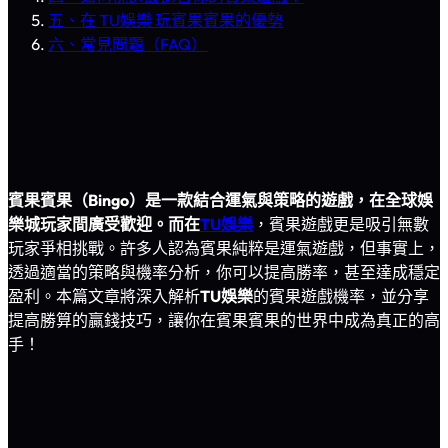
五、在 TU娛樂 玩賓果賓果的優勢
六、常見問題（FAQ）
賓果賓果（Bingo）
是一款結合運氣與策略的遊戲，在全球娛
樂城玩家間廣受歡迎。而在
TU娛樂
，賓果遊戲更是吸引無數
玩家爭相挑戰。許多人認為賓果純粹是運氣遊戲，但事實上，
透過適當的策略與機率分析，你可以提高勝率，甚至達成穩定
盈利。本篇文章將深入解析
TU娛樂
的賓果遊戲機率，並分享
提高勝算的贏錢技巧，讓你在賓果賓果的世界中成為真正的高
手！