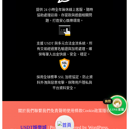
九州娛樂城跳槽金
提供 24 小時全年無休線上客服，隨時
協助處理註冊、存提款與遊戲相關問
題，打造安心娛樂環境。
利亨娛樂城
場中投注
支援 USDT 與多元合法金流系統，所
太陽城娛樂
有交易經過實名驗證與加密處理，確
保每筆入出金快速、安全、穩定。
好贏娛樂城
富遊娛樂城下載
採用全球標準 SSL 加密協定，防止資
小偉運彩
料外洩與惡意攻擊，保障用戶隱私與
平台資料安全。
線上運彩
賓果賓果
LINE客服
關於我們
聯繫我們
免責聲明
使用條款
Cookie政策
隱私權政策
USDT娛樂城
| Proudly powered by WordPress.