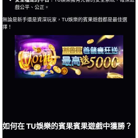
戲公平、公正。
無論是新手還是資深玩家，TU娛樂的賓果遊戲都是最佳選
擇！
如何在 TU娛樂的賓果賓果遊戲中獲勝？