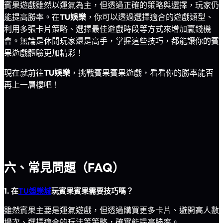
賓果遊戲雖然以運氣為主，但透過正確的策略與選擇，玩家仍
能提高勝率。在
TU娛樂
，你可以透過選擇適合的遊戲類型、
利用多張卡片策略、選擇最佳遊戲時段等方式來增加贏錢機
會。無論是休閒玩家還是高手，掌握這些技巧，都能讓你的賓
果遊戲體驗更加精彩！
現在就前往
TU娛樂
，挑戰賓果賓果遊戲，看看你的勝率能否
再上一層樓吧！
六、常見問題（FAQ）
1. 在
TU娛樂城
玩賓果賓果需要技巧嗎？
雖然賓果主要是運氣遊戲，但透過購買更多卡片、避開高人數
場次、選擇適合的玩法等策略，確實能提高勝率。