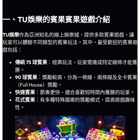
一、TU娛樂的賓果賓果遊戲介紹
TU娛樂
作為亞洲知名的線上娛樂城，提供多款賓果遊戲，讓
玩家可以體驗不同類型的賓果玩法。其中，最受歡迎的賓果遊
戲包括：
傳統 75 球賓果
：經典玩法，玩家需連成特定線條才能獲
勝。
90 球賓果
：獎勵較高，分為一條線、兩條線及全卡賓果
（Full House）獎勵。
快速賓果
：節奏更快，適合喜歡短時間內獲勝的玩家。
花式賓果
：有多種特殊圖案的獎勵模式，提高遊戲趣味
性。