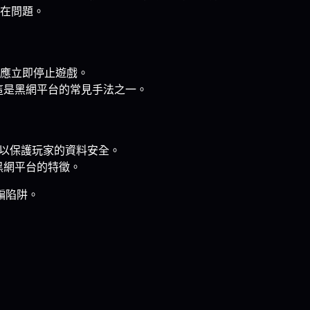
在問題。
應立即停止遊戲。
這是黑網平台的常見手法之一。
），以保護玩家的資料安全。
黑網平台的特徵。
騙陷阱。