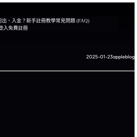
何出、入金？
新手註冊教學
常見問題 (FAQ)
登入
免費註冊
2025-01-23
appleblog