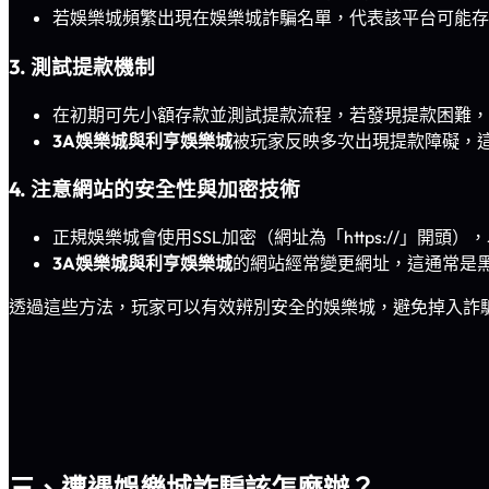
若娛樂城頻繁出現在娛樂城詐騙名單，代表該平台可能存
3. 測試提款機制
在初期可先小額存款並測試提款流程，若發現提款困難，
3A娛樂城與利亨娛樂城
被玩家反映多次出現提款障礙，
4. 注意網站的安全性與加密技術
正規娛樂城會使用SSL加密（網址為「https://」開頭
3A娛樂城與利亨娛樂城
的網站經常變更網址，這通常是
透過這些方法，玩家可以有效辨別安全的娛樂城，避免掉入詐
三、遭遇娛樂城詐騙該怎麼辦？