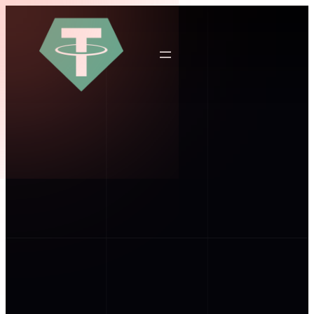
跳
至
主
要
內
容