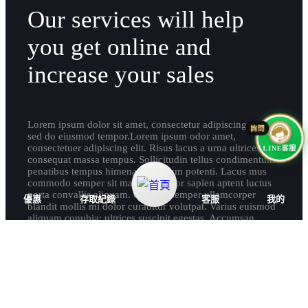
Our services will help
you get online and
increase your sales
Lorem ipsum dolor sit amet, consectetur adipiscing elit,
sed do eiusmod tempor.Lorem ipsum odor amet,
LINE客服
consectetuer adipiscing elit. Risus lacus a urna ultrices
consequat massa tempus. Sollicitudin tellus condimentum
penatibus tempus himenaeos rutrum potenti. Lacus mus
commodo semper sit magna. Atortor sapien aptent luctus
porta convallis aliquam. Gravida semper ullamcorper
優惠
存取紀錄
客服
我的
blandit mollis mi dolor curabitur volutpat. Varius euismod
aliquam conubia; ultrices suscipit egestas. Accumsan
sollicitudin aliquam fames lectus himenaeos nunc. Tempus
curabitur lacinia volutpat porta ultricies. Massa sociosqu
accumsan quam ultricies morbi luctus elementum.